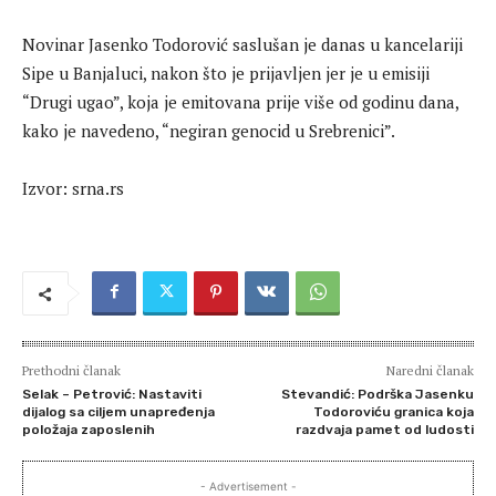
Novinar Jasenko Todorović saslušan je danas u kancelariji
Sipe u Banjaluci, nakon što je prijavljen jer je u emisiji
“Drugi ugao”, koja je emitovana prije više od godinu dana,
kako je navedeno, “negiran genocid u Srebrenici”.
Izvor: srna.rs
Prethodni članak
Naredni članak
Selak – Petrović: Nastaviti
Stevandić: Podrška Jasenku
dijalog sa ciljem unapređenja
Todoroviću granica koja
položaja zaposlenih
razdvaja pamet od ludosti
- Advertisement -