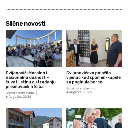
Slične novosti
Cvijanović: Moralna i
Cvijanovićeva položila
nacionalna dužnost –
vijenac kod spomen-kapele
čuvati istinu o stradanju
za poginule borce
prebilovačkih Srba
Srpski predstavnici
4 Augusta, 2026
Srpski predstavnici
6 Augusta, 2026