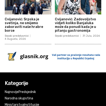
Cvijanović: Srpska je
Cvijanović: Zadovoljstvo
svetinja, ne smijemo
vidjeti koliko Banjaluka
zaboraviti naše hrabre
može da ponudi kada je u
borce
pitanju gastronomija
Srpski predstavnici
Srpski predstavnici
31 Jula, 2026
4 Augusta, 2026
Kategorije
Najnovije
Predsjednik
Narodna skupstina
Ministarstva
Institucije