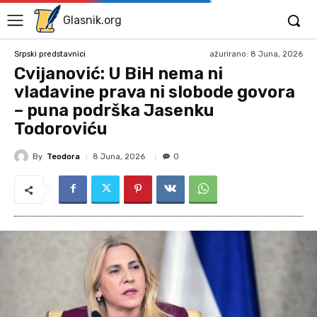
Glasnik.org
ažurirano:
8 Juna, 2026
Srpski predstavnici
Cvijanović: U BiH nema ni
vladavine prava ni slobode govora
– puna podrška Jasenku
Todoroviću
By
Teodora
8 Juna, 2026
0