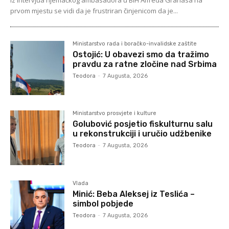
Iz intervjua njemačkog ambasadora u BiH Alfreda Granasa na
prvom mjestu se vidi da je frustriran činjenicom da je...
Ministarstvo rada i boračko-invalidske zaštite
Ostojić: U obavezi smo da tražimo
pravdu za ratne zločine nad Srbima
Teodora
-
7 Augusta, 2026
Ministarstvo prosvjete i kulture
Golubović posjetio fiskulturnu salu
u rekonstrukciji i uručio udžbenike
Teodora
-
7 Augusta, 2026
Vlada
Minić: Beba Aleksej iz Teslića –
simbol pobjede
Teodora
-
7 Augusta, 2026