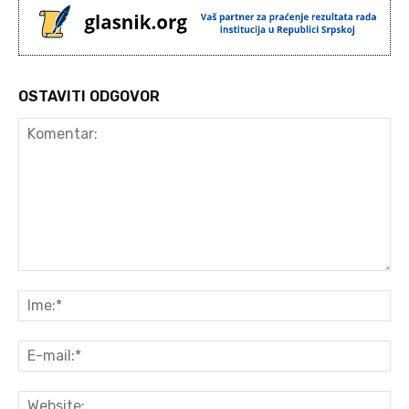
OSTAVITI ODGOVOR
Komentar:
Ime
E-
mai
Web