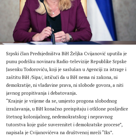
Srpski član Predsjedništva BiH Željka Cvijanović uputila je
punu podršku novinaru Radio-televizije Republike Srpske
Jasenku Todoroviću, koji je saslušan u Agenciji za istrage i
zaštitu BiH /Sipa/, ističući da u BiH nema ni zakona, ni
demokratije, ni vladavine prava, ni slobode govora, a niti
javnog propitivanja i debatovanja.
“Krajnje je vrijeme da se, umjesto progona slobodnog
izražavanja, u BiH konačno preispitaju i otklone posljedice
štetnog kolonijalnog, nedemokratskog i nepravnog
tutorstva koje guše suverenitet i demokratske procese”,
napisala je Cvijanovićeva na društvenoj mreži “Iks”.