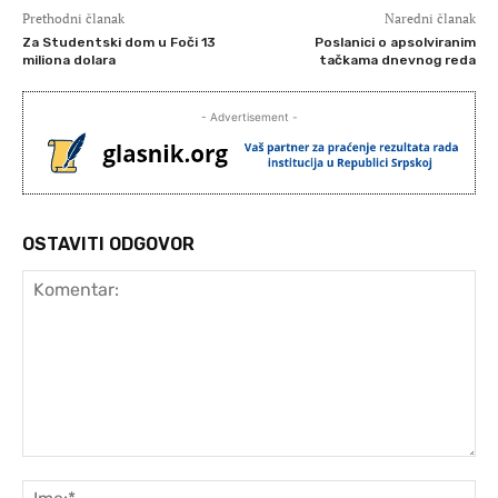
Prethodni članak
Naredni članak
Za Studentski dom u Foči 13
Poslanici o apsolviranim
miliona dolara
tačkama dnevnog reda
- Advertisement -
OSTAVITI ODGOVOR
Komentar:
Ime