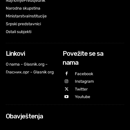
Najnovije
Predsjednik
Narodna skupstina
Ministarstva
Institucije
Srpski predstavnici
Ostali subjekti
Linkovi
Povežite se sa
nama
O nama – Glasnik.org –
Гласник.орг – Glasnik org
Facebook
Instagram
Twitter
Youtube
Obavještenja