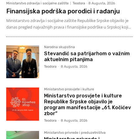
Ministarstvo zdravlja i socijalne zaštite
Teodora
-
8 Augusta, 2026
Finansijska podrška porodici i rađanju
Ministarstvo zdravlja i socijalne zaštite Republike Srpske objavilo je
danas pregled najvažnijih prava i finansijske podrške u Srpskoj koji...
Narodna skupstina
Stevandić sa patrijarhom o važnim
aktuelnim pitanjima
Teodora
-
8 Augusta, 2026
Ministarstvo prosvjete i kulture
Ministarstvo prosvjete i kulture
Republike Srpske objavilo je
program manifestacije „61. Kočićev
zbor“
Teodora
-
8 Augusta, 2026
Ministarstvo privrede i preduzetništva