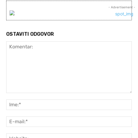
- Advertisement -
OSTAVITI ODGOVOR
Komentar:
Ime
E-
mai
Web