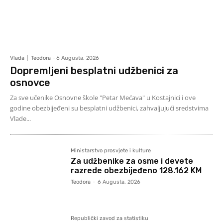
Vlada
Teodora
-
6 Augusta, 2026
Dopremljeni besplatni udžbenici za
osnovce
Za sve učenike Osnovne škole "Petar Mećava" u Kostajnici i ove
godine obezbijeđeni su besplatni udžbenici, zahvaljujući sredstvima
Vlade...
Ministarstvo prosvjete i kulture
Za udžbenike za osme i devete
razrede obezbijeđeno 128.162 KM
Teodora
-
6 Augusta, 2026
Republički zavod za statistiku