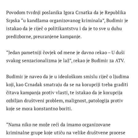
Povodom tvrdnji poslanika Igora Crnatka da je Republika
Srpska “u kandžama organizovanog kriminala”, Budimir je
istakao da je riječ o politikantstvu i da je to sve u duhu
predizborne, preuranjene kampanje.
“Jedan pametniji čovjek od mene je davno rekao – U duši
svakog senzacionalizma je laž”, rekao je Budimir za ATV.
Budimir je naveo da je u ideološkom smislu riječ o ljudima
koji, kao Crnadak smatraju da se na korupciji treba graditi
čitava kampanja protiv vlasti, te istakao da je korupcija
ozbiljan društveni problem, malignost, patologija protiv
koje se mora konstantno boriti.
“Nama niko ne može reći da imamo organizovane
kriminalne grupe koje utiču na velike društvene procese