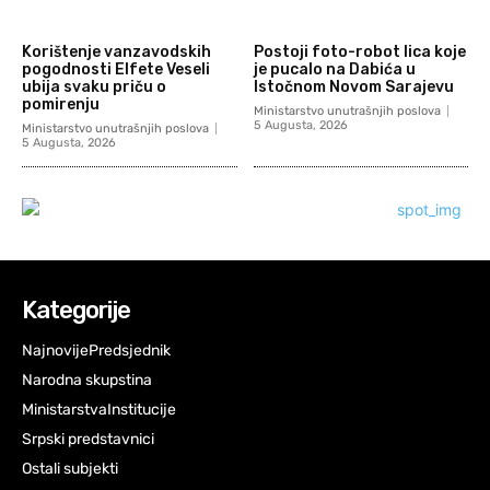
Korištenje vanzavodskih
Postoji foto-robot lica koje
pogodnosti Elfete Veseli
je pucalo na Dabića u
ubija svaku priču o
Istočnom Novom Sarajevu
pomirenju
Ministarstvo unutrašnjih poslova
5 Augusta, 2026
Ministarstvo unutrašnjih poslova
5 Augusta, 2026
Kategorije
Najnovije
Predsjednik
Narodna skupstina
Ministarstva
Institucije
Srpski predstavnici
Ostali subjekti