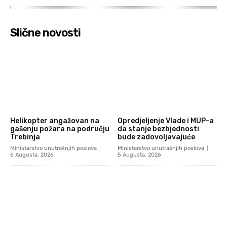
Slične novosti
Helikopter angažovan na
Opredjeljenje Vlade i MUP-a
gašenju požara na području
da stanje bezbjednosti
Trebinja
bude zadovoljavajuće
Ministarstvo unutrašnjih poslova
Ministarstvo unutrašnjih poslova
6 Augusta, 2026
5 Augusta, 2026