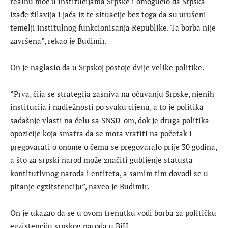
realnu moć u institucijama Srpske i omogućio da Srpska
izađe žilavija i jača iz te situacije bez toga da su urušeni
temelji institulnog funkcionisanja Republike. Ta borba nije
završena”, rekao je Budimir.
On je naglasio da u Srpskoj postoje dvije velike politike.
“Prva, čija se strategija zasniva na očuvanju Srpske, njenih
institucija i nadležnosti po svaku cijenu, a to je politika
sadašnje vlasti na čelu sa SNSD-om, dok je druga politika
opozicije koja smatra da se mora vratiti na početak i
pregovarati o onome o čemu se pregovaralo prije 30 godina,
a što za srpski narod može značiti gubljenje statusta
kontitutivnog naroda i entiteta, a samim tim dovodi se u
pitanje egzitstenciju”, naveo je Budimir.
On je ukazao da se u ovom trenutku vodi borba za političku
egzistenciju srpskog naroda u BiH.