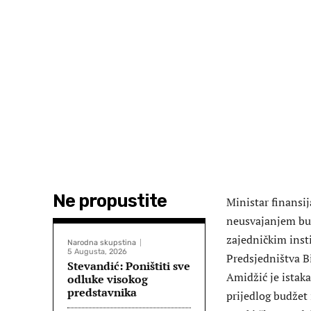
Ne propustite
Ministar finansij
neusvajanjem bud
zajedničkim inst
Narodna skupstina
5 Augusta, 2026
Predsjedništva B
Stevandić: Poništiti sve
Amidžić je istaka
odluke visokog
predstavnika
prijedlog budžet