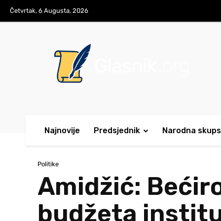
Četvrtak, 6 Augusta, 2026
Glasnik
.org
Najnovije
Predsjednik
Narodna skups
Politike
Amidžić: Bećiro
budžeta institu