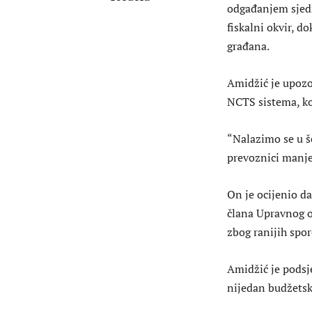
odgađanjem sjedn
fiskalni okvir, do
građana.
Amidžić je upozo
NCTS sistema, ko
“Nalazimo se u še
prevoznici manje
On je ocijenio da
člana Upravnog o
zbog ranijih spor
Amidžić je podsj
nijedan budžetsk