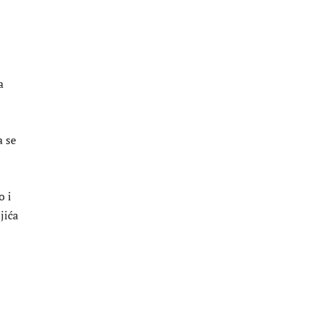
a
a se
o i
jića