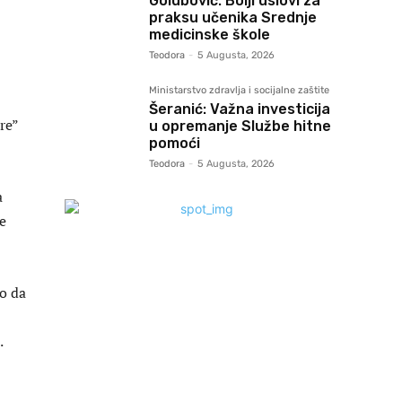
Golubović: Bolji uslovi za
praksu učenika Srednje
medicinske škole
Teodora
-
5 Augusta, 2026
Ministarstvo zdravlja i socijalne zaštite
Šeranić: Važna investicija
re”
u opremanje Službe hitne
pomoći
Teodora
-
5 Augusta, 2026
a
e
o da
.