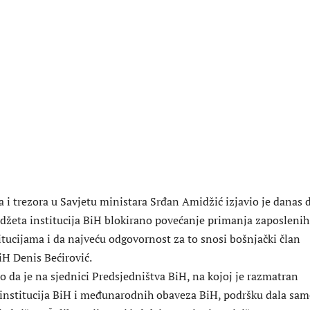
a i trezora u Savjetu ministara Srđan Amidžić izjavio je danas d
žeta institucija BiH blokirano povećanje primanja zaposlenih
itucijama i da najveću odgovornost za to snosi bošnjački član
iH Denis Bećirović.
o da je na sjednici Predsjedništva BiH, na kojoj je razmatran
 institucija BiH i međunarodnih obaveza BiH, podršku dala sa