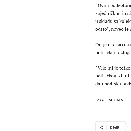
“Ovim budžetom 
zajedničkim insti
u skladu sa kole
odsto”, naveo je
On je istakao da 
političkih razloga
“Vrlo mi je tešk
političkog, ali n
dali podršku budž
Izvor: srna.rs
Dijeliti