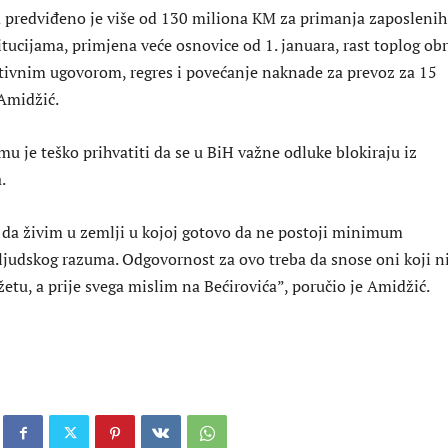
predviđeno je više od 130 miliona KM za primanja zaposlenih
tucijama, primjena veće osnovice od 1. januara, rast toplog ob
ktivnim ugovorom, regres i povećanje naknade za prevoz za 15
 Amidžić.
mu je teško prihvatiti da se u BiH važne odluke blokiraju iz
.
o da živim u zemlji u kojoj gotovo da ne postoji minimum
i ljudskog razuma. Odgovornost za ovo treba da snose oni koji n
etu, a prije svega mislim na Bećirovića”, poručio je Amidžić.