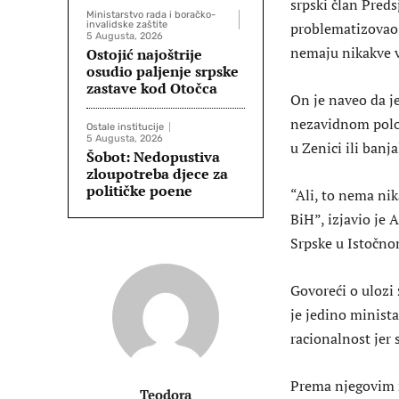
srpski član Preds
Ministarstvo rada i boračko-
invalidske zaštite
problematizovao 
5 Augusta, 2026
nemaju nikakve 
Ostojić najoštrije
osudio paljenje srpske
zastave kod Otočca
On je naveo da je
nezavidnom polož
Ostale institucije
5 Augusta, 2026
u Zenici ili ban
Šobot: Nedopustiva
zloupotreba djece za
političke poene
“Ali, to nema ni
BiH”, izjavio je
Srpske u Istočno
Govoreći o ulozi
je jedino minist
racionalnost jer 
Prema njegovim r
Teodora