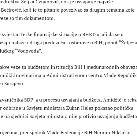
jedništva Željka Cvijanović, dok je usvajanje najviše
Bećirović, koji je to pitanje povezivao sa drugim temama koje
veze sa tim dokumentom.
 svjestan teške finansijske situacije u BHRT-u, ali da se u
aju nalaze i druga preduzeća i ustanove u BiH, poput “Željeza
jalučkog “Vodovoda”.
kakve veze sa budžetom institucija BiH i međunarodnih obavez
 Amidžić novinarima u Administrativnom centru Vlade Republik
m Sarajevu.
 zvaničnika SDP-a u procesu usvajanja budžeta, Amidžić je reka
ar odbrane u Savjetu ministara Zukan Helez pokazao političku
se na sjednici Savjeta ministara nije protivio usvajanju budžeta
iječima, predsjednik Vlade Federacije BiH Nermin Nikšić je