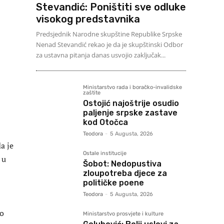
Stevandić: Poništiti sve odluke
visokog predstavnika
Predsjednik Narodne skupštine Republike Srpske
Nenad Stevandić rekao je da je skupštinski Odbor
za ustavna pitanja danas usvojio zaključak...
Ministarstvo rada i boračko-invalidske
zaštite
Ostojić najoštrije osudio
paljenje srpske zastave
kod Otočca
Teodora
-
5 Augusta, 2026
a je
Ostale institucije
 u
Šobot: Nedopustiva
zloupotreba djece za
političke poene
Teodora
-
5 Augusta, 2026
mo
Ministarstvo prosvjete i kulture