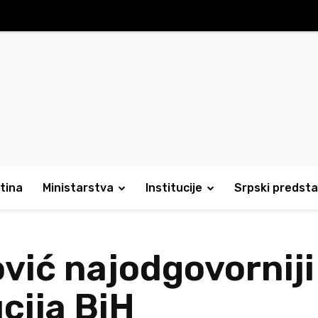
tina
Ministarstva
Institucije
Srpski predsta
vić najodgovorniji
cija BiH