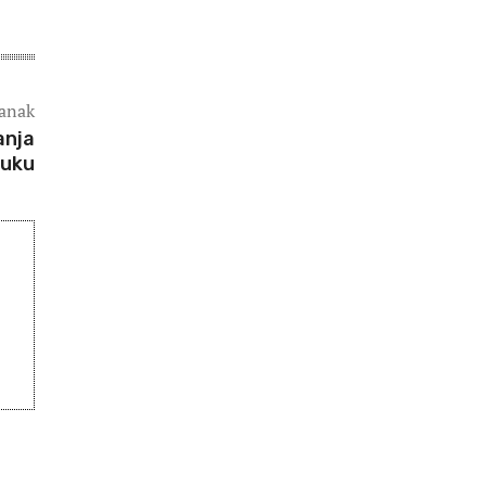
lanak
anja
auku