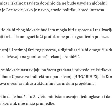
ica Fiskalnog savjeta doprinio da ne bude usvojen globalni
k je Bećirović, kako je naveo, stavio politiku ispred interesa
rio da bi zbog blokade budžeta mogla biti usporena i realizacij
ji treba da omogući brži protok robe preko graničnih prelaza.
stoj ili sedmoj fazi tog procesa, a digitalizacija bi omogućila d
 zadržavaju na granicama”, rekao je Amidžić.
 se blokade nastavljaju na štetu građana i privrede, te kritikova
dbora Uprave za indirektno oporezivanje /UIO/ BiH Zijada Krn
ova u vezi sa infrastrukturnim i carinskim projektima.
etio da je budžet u Savjetu ministara usvojen jednoglasno i da
i korisnik nije imao primjedbe.