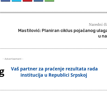
Naredni č
r
Mastilović: Planiran ciklus pojačanog ulag
u n
- Advertisement -