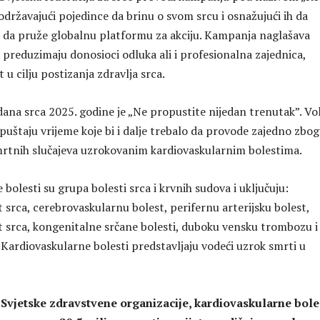
podržavajući pojedince da brinu o svom srcu i osnažujući ih da
 da pruže globalnu platformu za akciju. Kampanja naglašava
e preduzimaju donosioci odluka ali i profesionalna zajednica,
t u cilju postizanja zdravlja srca.
ana srca 2025. godine je „Ne propustite nijedan trenutak”. Vol
puštaju vrijeme koje bi i dalje trebalo da provode zajedno zbog
rtnih slučajeva uzrokovanim kardiovaskularnim bolestima.
bolesti su grupa bolesti srca i krvnih sudova i uključuju:
 srca, cerebrovaskularnu bolest, perifernu arterijsku bolest,
 srca, kongenitalne srčane bolesti, duboku vensku trombozu i
 Kardiovaskularne bolesti predstavljaju vodeći uzrok smrti u
Svjetske zdravstvene organizacije, kardiovaskularne bole