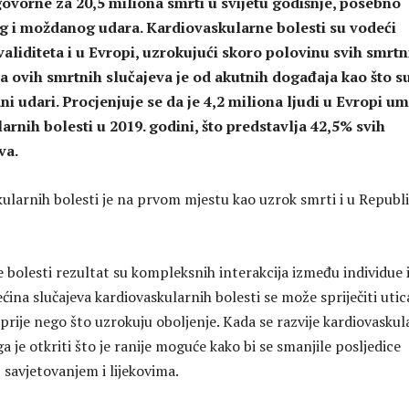
ovorne za 20,5 miliona smrti u svijetu godišnje, posebno
g i moždanog udara. Kardiovaskularne bolesti su vodeći
validiteta i u Evropi, uzrokujući skoro polovinu svih smrtn
na ovih smrtnih slučajeva je od akutnih događaja kao što s
ni udari. Procjenjuje se da je 4,2 miliona ljudi u Evropi u
arnih bolesti u 2019. godini, što predstavlja 42,5% svih
va.
ularnih bolesti je na prvom mjestu kao uzrok smrti i u Republi
 bolesti rezultat su kompleksnih interakcija između individue 
ećina slučajeva kardiovaskularnih bolesti se može spriječiti uti
 prije nego što uzrokuju oboljenje. Kada se razvije kardiovasku
a je otkriti što je ranije moguće kako bi se smanjile posljedice
 savjetovanjem i lijekovima.