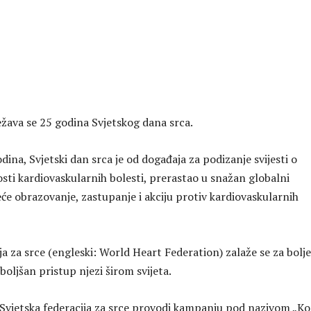
ežava se 25 godina Svjetskog dana srca.
dina, Svjetski dan srca je od događaja za podizanje svijesti o
osti kardiovaskularnih bolesti, prerastao u snažan globalni
će obrazovanje, zastupanje i akciju protiv kardiovaskularnih
ja za srce (engleski: World Heart Federation) zalaže se za bolje
oboljšan pristup njezi širom svijeta.
Svjetska federacija za srce provodi kampanju pod nazivom „Kor