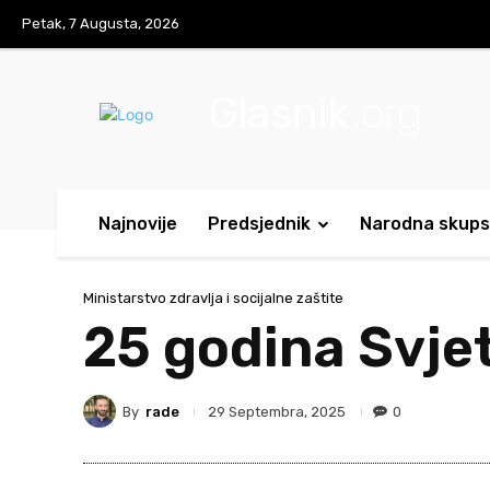
Petak, 7 Augusta, 2026
Glasnik
.org
Najnovije
Predsjednik
Narodna skups
Ministarstvo zdravlja i socijalne zaštite
25 godina Svje
By
rade
0
29 Septembra, 2025