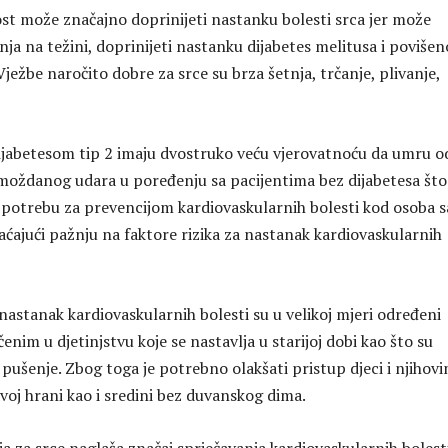
ost može značajno doprinijeti nastanku bolesti srca jer može
nja na težini, doprinijeti nastanku dijabetes melitusa i poviše
Vježbe naročito dobre za srce su brza šetnja, trčanje, plivanje,
 dijabetesom tip 2 imaju dvostruko veću vjerovatnoću da umru o
i moždanog udara u poređenju sa pacijentima bez dijabetesa što
 potrebu za prevencijom kardiovaskularnih bolesti kod osoba s
aćajući pažnju na faktore rizika za nastanak kardiovaskularnih
 nastanak kardiovaskularnih bolesti su u velikoj mjeri određeni
im u djetinjstvu koje se nastavlja u starijoj dobi kao što su
i pušenje. Zbog toga je potrebno olakšati pristup djeci i njihov
oj hrani kao i sredini bez duvanskog dima.