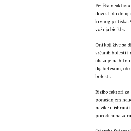
Fizička neaktivn
dovesti do dobija
krvnog pritiska. 
vožnja bicikla.
Oni koji žive sa
srčanih bolesti 
ukazuje na hitnu
dijabetesom, obr
bolesti.
Riziko faktori za
ponašanjem naučen
navike u ishrani 
porodicama zdrav