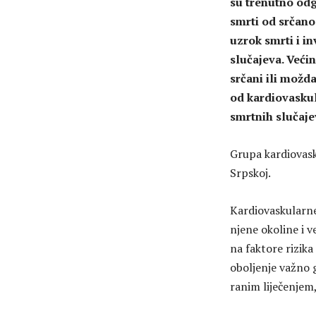
su trenutno odg
smrti od srčano
uzrok smrti i in
slučajeva. Veći
srčani ili možda
od kardiovaskul
smrtnih slučaje
Grupa kardiovask
Srpskoj.
Kardiovaskularne
njene okoline i v
na faktore rizika
oboljenje važno g
ranim liječenjem,