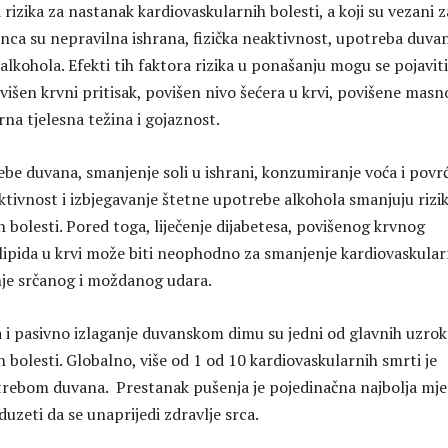
i rizika za nastanak kardiovaskularnih bolesti, a koji su vezani z
nca su nepravilna ishrana, fizička neaktivnost, upotreba duvan
lkohola. Efekti tih faktora rizika u ponašanju mogu se pojavit
višen krvni pritisak, povišen nivo šećera u krvi, povišene masn
rna tjelesna težina i gojaznost.
be duvana, smanjenje soli u ishrani, konzumiranje voća i povrć
ktivnost i izbjegavanje štetne upotrebe alkohola smanjuju rizi
 bolesti. Pored toga, liječenje dijabetesa, povišenog krvnog
ih lipida u krvi može biti neophodno za smanjenje kardiovaskula
anje srčanog i moždanog udara.
i pasivno izlaganje duvanskom dimu su jedni od glavnih uzrok
 bolesti. Globalno, više od 1 od 10 kardiovaskularnih smrti je
rebom duvana. Prestanak pušenja je pojedinačna najbolja mje
uzeti da se unaprijedi zdravlje srca.