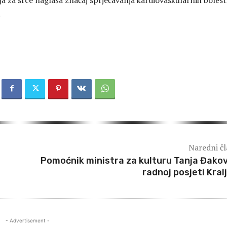
ja za srce naglaša značaj sprječavanja kardiovaskularnih bolest
.
Naredni č
Pomoćnik ministra za kulturu Tanja Đakov
radnoj posjeti Kral
- Advertisement -