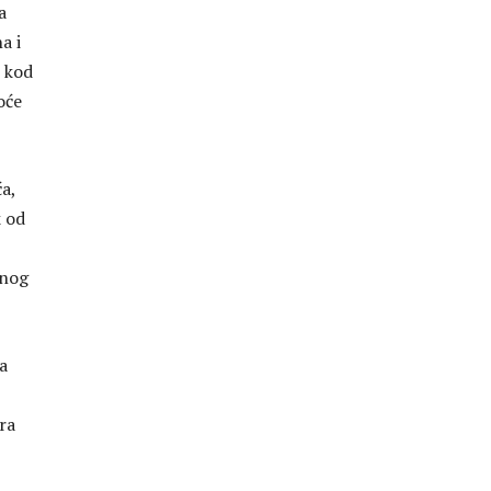
a
a i
i kod
oće
a,
k od
rnog
a
ra