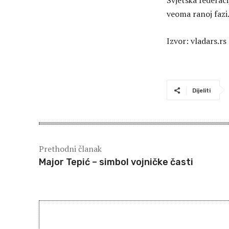
Svjetska federaci
veoma ranoj fazi
Izvor: vladars.rs
Dijeliti
Prethodni članak
Major Tepić – simbol vojničke časti