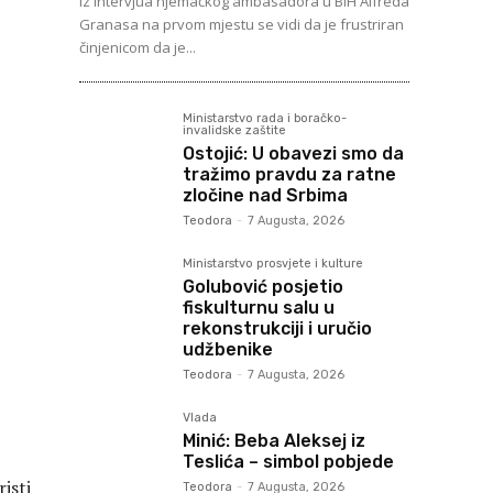
Iz intervjua njemačkog ambasadora u BiH Alfreda
Granasa na prvom mjestu se vidi da je frustriran
činjenicom da je...
Ministarstvo rada i boračko-
invalidske zaštite
Ostojić: U obavezi smo da
tražimo pravdu za ratne
zločine nad Srbima
Teodora
-
7 Augusta, 2026
Ministarstvo prosvjete i kulture
Golubović posjetio
fiskulturnu salu u
rekonstrukciji i uručio
udžbenike
Teodora
-
7 Augusta, 2026
Vlada
Minić: Beba Aleksej iz
Teslića – simbol pobjede
isti
Teodora
-
7 Augusta, 2026