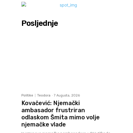
Posljednje
Politike
Teodora
-
7 Augusta, 2026
Kovačević: Njemački
ambasador frustriran
odlaskom Šmita mimo volje
njemačke vlade