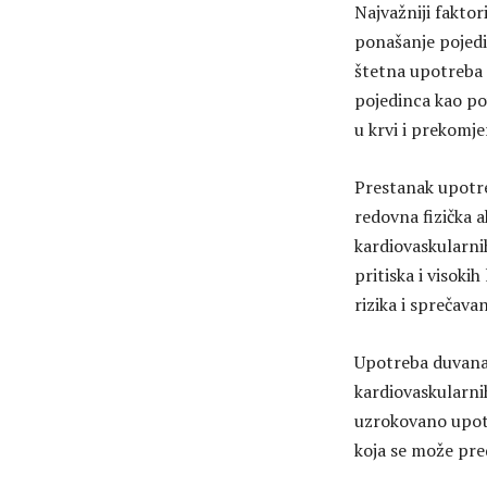
Najvažniji faktor
ponašanje pojedi
štetna upotreba a
pojedinca kao po
u krvi i prekomje
Prestanak upotre
redovna fizička a
kardiovaskularnih
pritiska i visok
rizika i sprečav
Upotreba duvana 
kardiovaskularnih
uzrokovano upot
koja se može pred