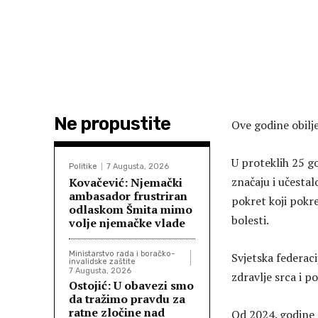
Ne propustite
Ove godine obilj
U proteklih 25 go
Politike
7 Augusta, 2026
značaju i učestal
Kovačević: Njemački
ambasador frustriran
pokret koji pokre
odlaskom Šmita mimo
bolesti.
volje njemačke vlade
Ministarstvo rada i boračko-
Svjetska federaci
invalidske zaštite
7 Augusta, 2026
zdravlje srca i p
Ostojić: U obavezi smo
da tražimo pravdu za
ratne zločine nad
Od 2024. godine