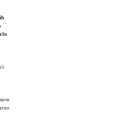
ih
u
mrlo
ci
i
cajem
larno