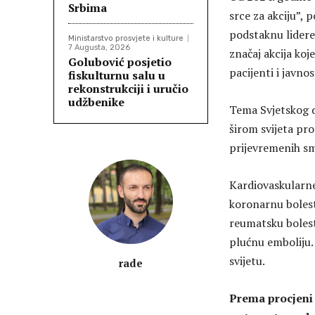
Srbima
srce za akciju”, 
podstaknu lidere
Ministarstvo prosvjete i kulture
7 Augusta, 2026
značaj akcija koj
Golubović posjetio
pacijenti i javnos
fiskulturnu salu u
rekonstrukciji i uručio
udžbenike
Tema Svjetskog d
širom svijeta pro
prijevremenih sm
Kardiovaskularne 
koronarnu bolest
reumatsku bolest
plućnu emboliju.
svijetu.
rade
Prema procjeni 