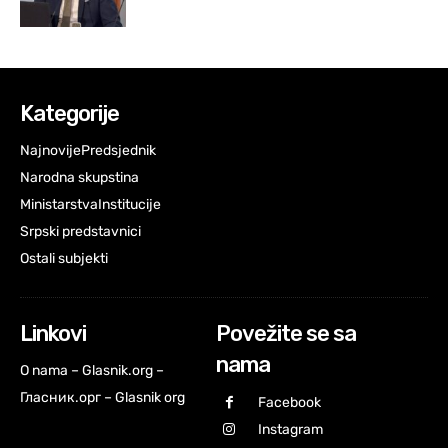
Kategorije
Najnovije
Predsjednik
Narodna skupstina
Ministarstva
Institucije
Srpski predstavnici
Ostali subjekti
Linkovi
Povežite se sa
nama
O nama – Glasnik.org –
Гласник.орг – Glasnik org
Facebook
Instagram