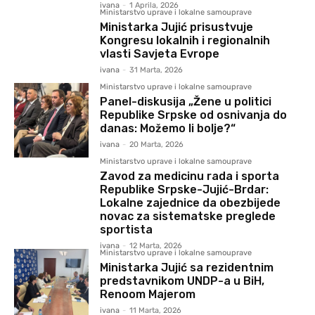
ivana
-
1 Aprila, 2026
Ministarstvo uprave i lokalne samouprave
Ministarka Jujić prisustvuje
Kongresu lokalnih i regionalnih
vlasti Savjeta Evrope
ivana
-
31 Marta, 2026
Ministarstvo uprave i lokalne samouprave
Panel-diskusija „Žene u politici
Republike Srpske od osnivanja do
danas: Možemo li bolje?“
ivana
-
20 Marta, 2026
Ministarstvo uprave i lokalne samouprave
Zavod za medicinu rada i sporta
Republike Srpske-Jujić-Brdar:
Lokalne zajednice da obezbijede
novac za sistematske preglede
sportista
ivana
-
12 Marta, 2026
Ministarstvo uprave i lokalne samouprave
Ministarka Jujić sa rezidentnim
predstavnikom UNDP-a u BiH,
Renoom Majerom
ivana
-
11 Marta, 2026