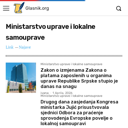
Glasnik.org
Ministarstvo uprave i lokalne
samouprave
Link
—
Najave
Ministarstvo uprave i lokalne samouprave
Zakon o izmjenama Zakona o
platama zaposlenih u organima
uprave Republike Srpske stupio je
danas na snagu
ivana
-
1 Aprila, 2026
Ministarstvo uprave i lokalne samouprave
Drugog dana zasjedanja Kongresa
ministarka Jujić prisustvovala
sjednici Odbora za praćenje
sprovođenja Evropske povelje o
lokalnoj samoupravi